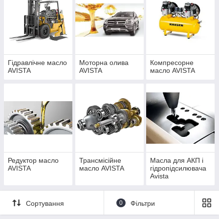
AVISTA OIL
надає першокласний продукт за розумною ціною
- технологія, вдосконалена і оптимізована для відповідної
Гідравлічне масло
Моторна олива
Компресорне
мети.
Avista Oil
- одне з найбільших нафтопереробних
AVISTA
AVISTA
масло AVISTA
підприємств Німеччини.
Бренд AVISTA - різноманіття асортименту.
AVISTA – це якість з Німеччини.
Редуктор масло
Трансмісійне
Масла для АКП і
AVISTA
масло AVISTA
гідропідсилювача
Avista
Сортування
0
Фільтри
Продукти під брендом AVISTA: