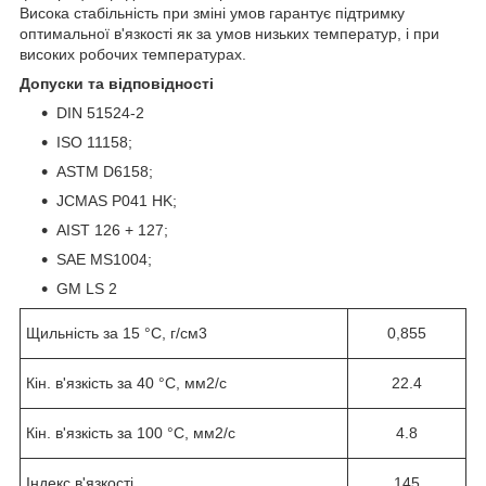
Висока стабільність при зміні умов гарантує підтримку
оптимальної в'язкості як за умов низьких температур, і при
високих робочих температурах.
Допуски та відповідності
DIN 51524-2
ISO 11158;
ASTM D6158;
JCMAS P041 HK;
AIST 126 + 127;
SAE MS1004;
GM LS 2
Щильність за 15 °C, г/см3
0,855
Кін. в'язкість за 40 °C, мм2/с
22.4
Кін. в'язкість за 100 °C, мм2/с
4.8
Індекс в'язкості
145