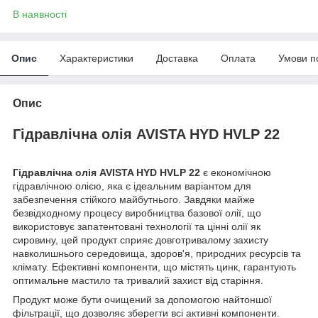
В наявності
Опис
Характеристики
Доставка
Оплата
Умови п
Опис
Гідравлічна олія AVISTA HYD HVLP 22
Гідравлічна олія AVISTA HYD HVLP 22
є економічною
гідравлічною олією, яка є ідеальним варіантом для
забезпечення стійкого майбутнього. Завдяки майже
безвідходному процесу виробництва базової олії, що
використовує запатентовані технології та цінні олії як
сировину, цей продукт сприяє довготривалому захисту
навколишнього середовища, здоров'я, природних ресурсів та
клімату. Ефективні компоненти, що містять цинк, гарантують
оптимальне мастило та тривалий захист від старіння.
Продукт може бути очищений за допомогою найтоншої
фільтрації, що дозволяє зберегти всі активні компоненти.