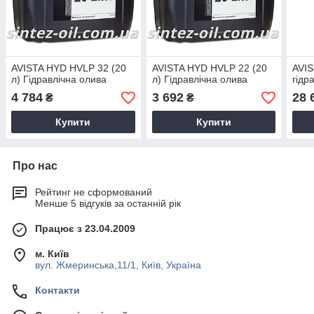
AVISTA HYD HVLP 32 (20
AVISTA HYD HVLP 22 (20
AVIS
л) Гідравлічна олива
л) Гідравлічна олива
гідр
4 784
3 692
28 
₴
₴
Купити
Купити
Про нас
Рейтинг не сформований
Менше 5 відгуків за останній рік
Працює з 23.04.2009
м. Київ
вул. Жмеринська,11/1, Київ, Україна
Контакти