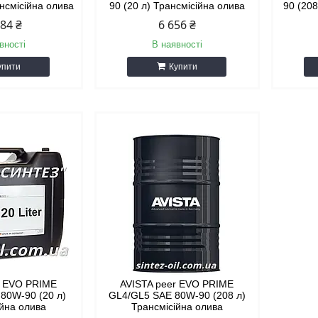
ансмісійна олива
90 (20 л) Трансмісійна олива
90 (208
584 ₴
6 656 ₴
вності
В наявності
упити
Купити
r EVO PRIME
AVISTA peer EVO PRIME
80W-90 (20 л)
GL4/GL5 SAE 80W-90 (208 л)
ійна олива
Трансмісійна олива