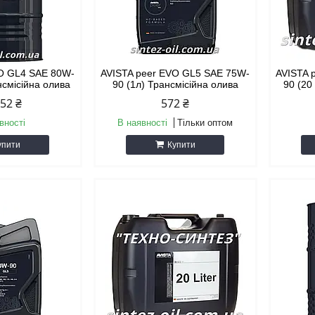
VO GL4 SAE 80W-
AVISTA peer EVO GL5 SAE 75W-
AVISTA 
нсмісійна олива
90 (1л) Трансмісійна олива
90 (20
352 ₴
572 ₴
вності
В наявності
Тільки оптом
упити
Купити