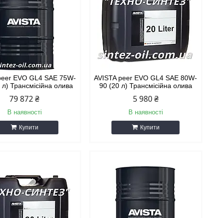
peer EVO GL4 SAE 75W-
AVISTA peer EVO GL4 SAE 80W-
 л) Трансмісійна олива
90 (20 л) Трансмісійна олива
79 872 ₴
5 980 ₴
В наявності
В наявності
Купити
Купити