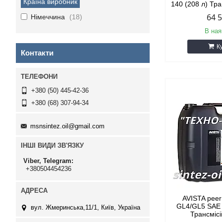
Країна виробник
140 (208 л) Тр
64 
Німеччина
18
В ная
К
Контакти
+380 (50) 445-42-36
+380 (68) 307-94-34
msnsintez.oil@gmail.com
ІНШІ ВИДИ ЗВ'ЯЗКУ
Viber, Telegram
+380504454236
AVISTA pee
GL4/GL5 SAE 
вул. Жмеринська,11/1, Київ, Україна
Трансміс