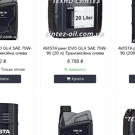
VO GL4 SAE 75W-
AVISTA peer EVO GL4 SAE 75W-
AVISTA 
смісійна олива
90 (20 л) Трансмісійна олива
90 (208
2 ₴
8 788 ₴
Тільки оптом
В наявності
упити
Купити