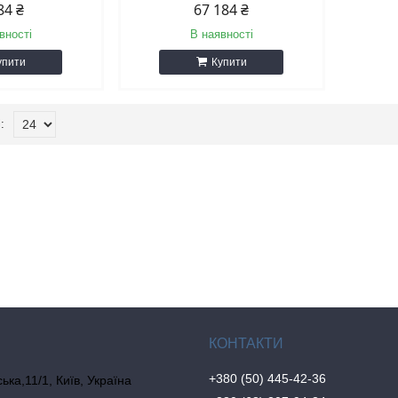
84 ₴
67 184 ₴
вності
В наявності
упити
Купити
+380 (50) 445-42-36
ка,11/1, Київ, Україна