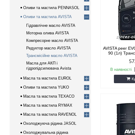
Оливи та мастила PENNASOL
Оливи та мастила AVISTA
Гідравлічне масло AVISTA
Моторна олива AVISTA
Компресорне масло AVISTA
Редуктор масло AVISTA
AVISTA peer E
90 (1л) Тран
Трансмісійне масло AVISTA
57
Масла для АКП і
гідропідсилювача Avista
В наявності
Масла та мастила EUROL
К
Оливи та мастила YUKO
Масла та мастила TEXACO
Масла та мастила RYMAX
Масла та мастила RAVENOL
Охолоджуюча рідина JASOL
Охолоджувальна рідина