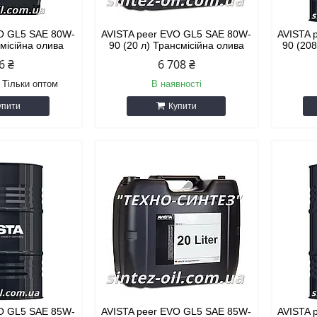
VO GL5 SAE 80W-
AVISTA peer EVO GL5 SAE 80W-
AVISTA 
смісійна олива
90 (20 л) Трансмісійна олива
90 (208
6 ₴
6 708 ₴
Тільки оптом
В наявності
упити
Купити
VO GL5 SAE 85W-
AVISTA peer EVO GL5 SAE 85W-
AVISTA 