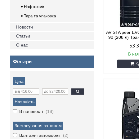
Нафтохімія
Тара та упаковка
Новости
AVISTA peer E
Статьи
90 (208 л) Тра
53 
О нас
В ная
Фільтри
К
Ціна
Наявність
В наявності
18
Застосування за типом
Вантажні автомобілі
2