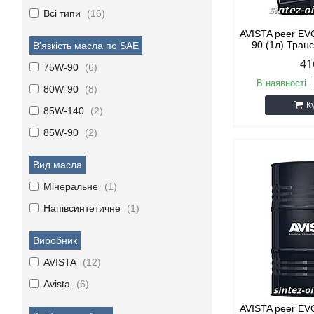
Всі типи
16
AVISTA peer E
90 (1л) Тран
В'язкість масла по SAE
41
75W-90
6
В наявності
80W-90
8
К
85W-140
2
85W-90
2
Вид масла
Мінеральне
1
Напівсинтетичне
1
Виробник
AVISTA
12
Avista
6
AVISTA peer E