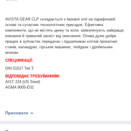
AVISTA GEAR CLP складається з базової олії на парафіновій
основі та сучасних технологічних присадок. Ефективні
компоненти, що не містять цинку та золи, забезпечують найкраще
ковзання й тривалий захист від окиснення. Олива дуже добре
працює в зубчастих передачах і підшипниках клітків прокатних
станів, каландрах, гірських машинах, лебідках і дробильних
млинах.
СПЕЦІФІКАЦІЇ:
DIN 51517 Teil 3
ВІДПОВІДАЄ ТРЕБУВАННЯМ:
AIST 224 (US Steel)
AGMA 9005-E02
Приховати