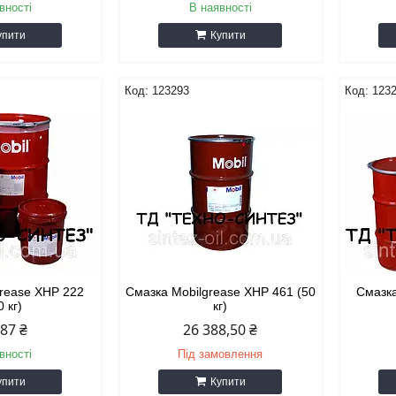
вності
В наявності
упити
Купити
123293
123
grease XHP 222
Смазка Mobilgrease XHP 461 (50
Смазка
0 кг)
кг)
487 ₴
26 388,50 ₴
вності
Під замовлення
упити
Купити