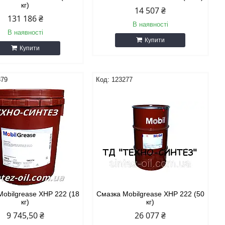
кг)
14 507 ₴
131 186 ₴
В наявності
В наявності
Купити
Купити
379
123277
Mobilgrease XHP 222 (18
Смазка Mobilgrease XHP 222 (50
кг)
кг)
9 745,50 ₴
26 077 ₴