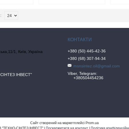
+380 (50) 445-42-36
ка,11/1, Київ, Україна
+380 (68) 307-94-34
msnsintez.oil@gmail.com
Viber, Telegram
СІНТЕЗ ІНВЕСТ"
+380504454236
Сайт створений на маркетплейсі
Prom.ua
ТОВ "ТЕХНО-СІНТЕЗ ІНВЕСТ" |
Поскаржитися на контент
|
Політика конфіденційн