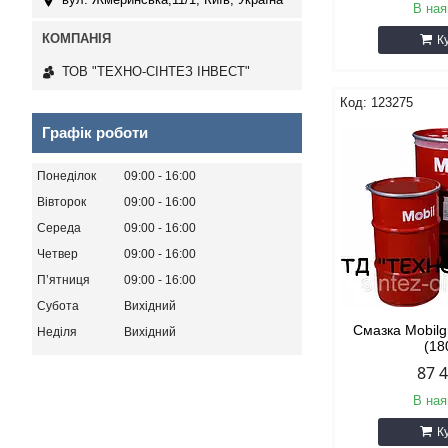
В ная
К
ТОВ "ТЕХНО-СІНТЕЗ ІНВЕСТ"
123275
Графік роботи
Понеділок
09:00
16:00
Вівторок
09:00
16:00
Середа
09:00
16:00
Четвер
09:00
16:00
Пʼятниця
09:00
16:00
Субота
Вихідний
Смазка Mobil
Неділя
Вихідний
(18
87 
В ная
К