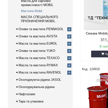
Масла для харчової
промисловості MOBIL
Мастила Mobil
МАСЛА СПЕЦІАЛЬНОГО
ПРИЗНАЧЕННЯ MOBIL
Оливи та мастила PENNASOL
Смазка Mobilu
Оливи та мастила AVISTA
311
Масла та мастила EUROL
В ная
Оливи та мастила YUKO
К
Масла та мастила TEXACO
Масла та мастила RYMAX
124919
Масла та мастила RAVENOL
Охолоджуюча рідина JASOL
Охолоджувальна рідина
Нафтохімія
Тара та упаковка