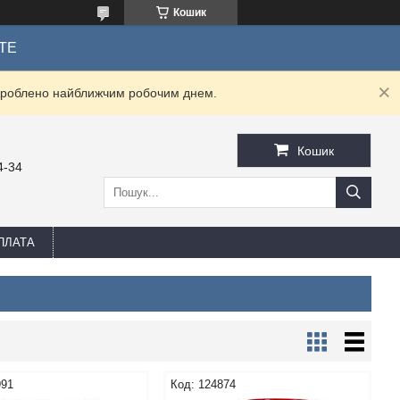
Кошик
ТЕ
оброблено найближчим робочим днем.
Кошик
4-34
ПЛАТА
991
124874