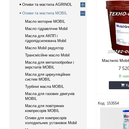
Оливи та мастила AGRINOL
Оливи та мастила MOBIL
Масло моторне MOBIL
Масло гідравлічне Mobil
Масла для АКПП і
гідропідсилювача Mobil
Масло Mobil редуктор
Трансмісійне масло Mobil
Мастило Mobil
Масла для металообробки і
верстатів MOBIL
7 52
Масла для циркуляційних
В ная
систем MOBIL
К
Турбінні масла MOBIL
Масла для газових двигунів
MOBIL
153554
Масла для повітряних
компресорів MOBIL
Оливи для компресорів
холодильних установок Mobil