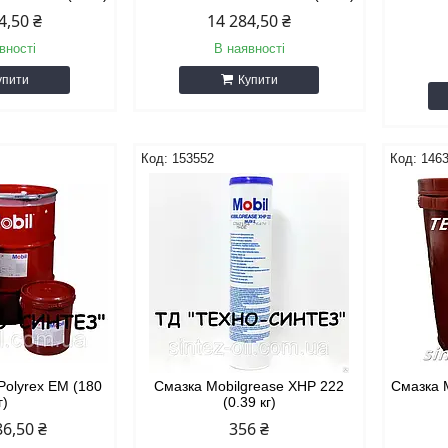
4,50 ₴
14 284,50 ₴
вності
В наявності
упити
Купити
153552
146
Polyrex EM (180
Смазка Mobilgrease XHP 222
Смазка 
г)
(0.39 кг)
86,50 ₴
356 ₴