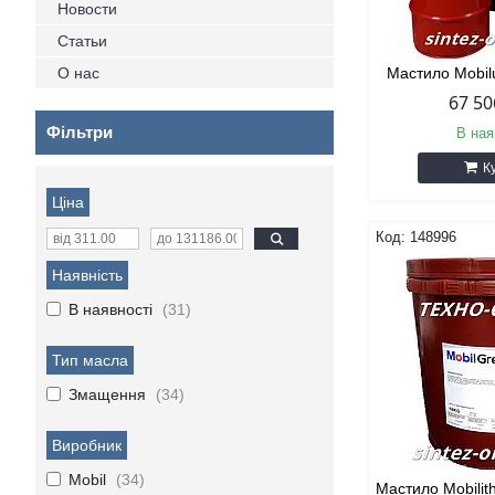
Новости
Статьи
О нас
Мастило Mobilu
67 50
Фільтри
В ная
К
Ціна
148996
Наявність
В наявності
31
Тип масла
Змащення
34
Виробник
Mobil
34
Мастило Mobilit