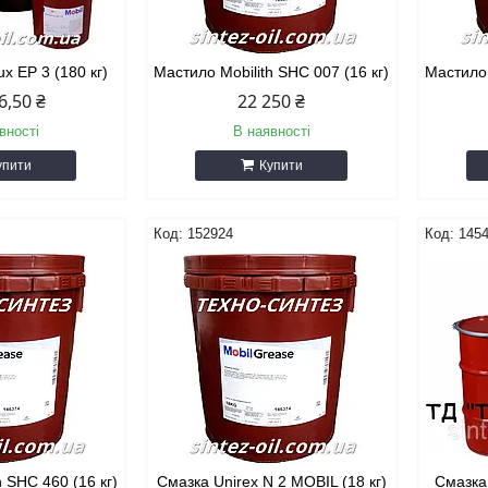
x EP 3 (180 кг)
Мастило Mobilith SHC 007 (16 кг)
Мастило 
6,50 ₴
22 250 ₴
вності
В наявності
упити
Купити
152924
145
h SHC 460 (16 кг)
Смазка Unirex N 2 МOBIL (18 кг)
Смазка