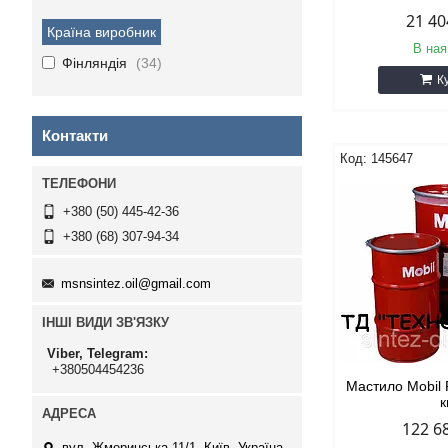
21 40
Країна виробник
В ная
Фінляндія
34
К
Контакти
145647
+380 (50) 445-42-36
+380 (68) 307-94-34
msnsintez.oil@gmail.com
ІНШІ ВИДИ ЗВ'ЯЗКУ
Viber, Telegram
+380504454236
Мастило Mobil 
к
122 6
вул. Жмеринська,11/1, Київ, Україна