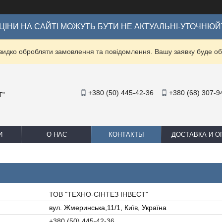
ІНИ НА САЙТІ МОЖУТЬ БУТИ НЕ АКТУАЛЬНІ-УТОЧНЮЙ
видко обробляти замовлення та повідомлення. Вашу заявку буде 
+380 (50) 445-42-36
+380 (68) 307-9
Т"
И
О НАС
КОНТАКТЫ
ДОСТАВКА И О
ТОВ "ТЕХНО-СІНТЕЗ ІНВЕСТ"
вул. Жмеринська,11/1, Київ, Україна
+380 (50) 445-42-36