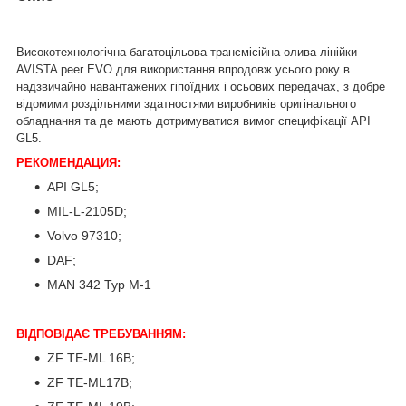
Високотехнологічна багатоцільова трансмісійна олива лінійки
AVISTA peer EVO для використання впродовж усього року в
надзвичайно навантажених гіпоїдних і осьових передачах, з добре
відомими роздільними здатностями виробників оригінального
обладнання та де мають дотримуватися вимог специфікації API
GL5.
РЕКОМЕНДАЦИЯ:
API GL5;
MIL-L-2105D;
Volvo 97310;
DAF;
MAN 342 Typ M-1
ВІДПОВІДАЄ ТРЕБУВАННЯМ:
ZF TE-ML 16B;
ZF TE-ML17B;