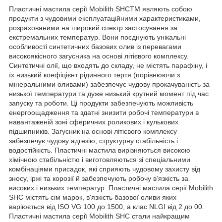
Пластичні мастила серії Mobilith SHCTM являють собою
продукти з чудовими експлуатаційними характеристиками,
розрахованими на широкий спектр застосування за
екстремальних температур. Вони поєднують унікальні
особливості синтетичних базових олив із перевагами
високоякісного загусника на основі літієвого комплексу.
Синтетичні олії, що входять до складу, не містять парафіну, і
їх низький коефіцієнт рідинного тертя (порівнюючи з
мінеральними оливами) забезпечує чудову прокачуваність за
низької температури та дуже низький крутний момент під час
запуску та роботи. Ці продукти забезпечують можливість
енергоощадження та здатні знизити робочі температури в
навантаженій зоні сферичних роликових і кулькових
підшипників. Загусник на основі літієвого комплексу
забезпечує чудову адгезію, структурну стабільність і
водостійкість. Пластичні мастила вирізняються високою
хімічною стабільністю і виготовляються зі спеціальними
комбінаціями присадок, які сприяють чудовому захисту від
зносу, іржі та корозії й забезпечують робочу в'язкість за
високих і низьких температур. Пластичні мастила серії Mobilith
SHC містять сім марок, в'язкість базової оливи яких
варіюється від ISO VG 100 до 1500, а клас NLGI від 2 до 00.
Пластичні мастила серії Mobilith SHC стали найкращим