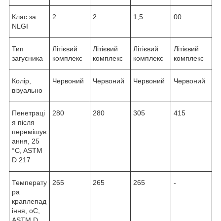
Клас за
2
2
1,5
00
NLGI
Тип
Літієвий
Літієвий
Літієвий
Літієвий
загусника
комплекс
комплекс
комплекс
комплекс
Колір,
Червоний
Червоний
Червоний
Червоний
візуально
Пенетраці
280
280
305
415
я після
перемішув
ання, 25
°C, ASTM
D 217
Температу
265
265
265
-
ра
краплепад
іння, oC,
ASTM D