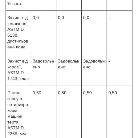
% вага.
Захист від
0,0
0,0
0,0
-
іржавіння,
ASTM D
6138,
дистильов
ана вода
Захист від
Задовольн
Задовольн
Задовольн
-
корозії,
ено
ено
ено
ASTM D
1743, клас
П'ятно
0,50
0,50
0,50
0,50
зносу в
чотирикро
ковій
машині
тертя,
ASTM D
2266, мм