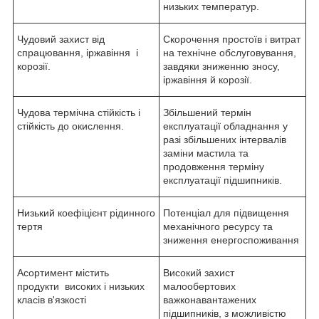
низьких температур.
Чудовий захист від
Скорочення простоїв і витрат
спрацювання, іржавіння і
на технічне обслуговування,
корозії.
завдяки зниженню зносу,
іржавіння й корозії.
Чудова термічна стійкість і
Збільшений термін
стійкість до окислення.
експлуатації обладнання у
разі збільшених інтервалів
заміни мастила та
продовження терміну
експлуатації підшипників.
Низький коефіцієнт рідинного
Потенціал для підвищення
тертя
механічного ресурсу та
зниження енергоспоживання
Асортимент містить
Високий захист
продукти високих і низьких
малообертових
класів в'язкості
важконавантажених
підшипників, з можливістю