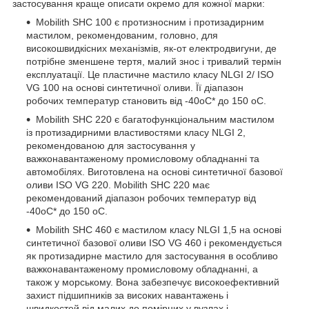
застосування краще описати окремо для кожної марки:
Mobilith SHC 100 є протизносним і протизадирним
мастилом, рекомендованим, головно, для
високошвидкісних механізмів, як-от електродвигуни, де
потрібне зменшене тертя, малий знос і тривалий термін
експлуатації. Це пластичне мастило класу NLGI 2/ ISO
VG 100 на основі синтетичної оливи. Її діапазон
робочих температур становить від -40oC* до 150 oC.
Mobilith SHC 220 є багатофункціональним мастилом
із протизадирними властивостями класу NLGI 2,
рекомендованою для застосування у
важконавантаженому промисловому обладнанні та
автомобілях. Виготовлена на основі синтетичної базової
оливи ISO VG 220. Mobilith SHC 220 має
рекомендований діапазон робочих температур від
-40oC* до 150 oC.
Mobilith SHC 460 є мастилом класу NLGI 1,5 на основі
синтетичної базової оливи ISO VG 460 і рекомендується
як протизадирне мастило для застосування в особливо
важконавантаженому промисловому обладнанні, а
також у морському. Вона забезпечує високоефективний
захист підшипників за високих навантажень і
швидкостей від малих до помірних у вузлах і