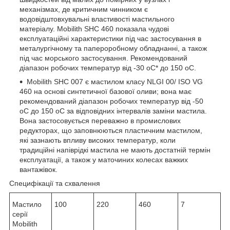
механізмах, де критичним чинником є
водовідштовхувальні властивості мастильного
матеріалу. Mobilith SHC 460 показала чудові
експлуатаційні характеристики під час застосування в
металургічному та папероробному обладнанні, а також
під час морського застосування. Рекомендований
діапазон робочих температур від -30 oC* до 150 oC.
Mobilith SHC 007 є мастилом класу NLGI 00/ ISO VG
460 на основі синтетичної базової оливи; вона має
рекомендований діапазон робочих температур від -50
oC до 150 oC за відповідних інтервалів заміни мастила.
Вона застосовується переважно в промислових
редукторах, що заповнюються пластичним мастилом,
які зазнають впливу високих температур, коли
традиційні напіврідкі мастила не мають достатній термін
експлуатації, а також у маточиних колесах важких
вантажівок.
Специфікації та схвалення
Мастило
100
220
460
7
серії
Mobilith