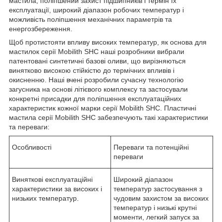
мастила, поліпшений захист підшипників і термін їх
експлуатації, широкий діапазон робочих температур і
можливість поліпшення механічних параметрів та
енергозбереження.
Щоб протистояти впливу високих температур, як основа для
мастилок серії Mobilith SHC наші розробники вибрали
патентовані синтетичні базові оливи, що вирізняються
винятково високою стійкістю до термічних впливів і
окисненню. Наші вчені розробили сучасну технологію
загусника на основі літієвого комплексу та застосували
конкретні присадки для поліпшення експлуатаційних
характеристик кожної марки серії Mobilith SHC. Пластичні
мастила серії Mobilith SHC забезпечують такі характеристики
та переваги:
Особливості
Переваги та потенційні
переваги
Виняткові експлуатаційні
Широкий діапазон
характеристики за високих і
температур застосування з
низьких температур.
чудовим захистом за високих
температур і низькі крутні
моменти, легкий запуск за