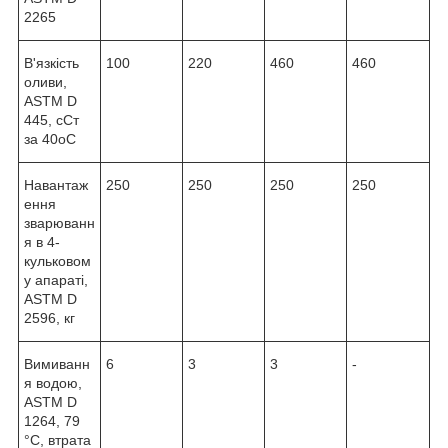
2265
В'язкість
100
220
460
460
оливи,
ASTM D
445, сСт
за 40oC
Навантаж
250
250
250
250
ення
зварюванн
я в 4-
кульковом
у апараті,
ASTM D
2596, кг
Вимиванн
6
3
3
-
я водою,
ASTM D
1264, 79
°C, втрата