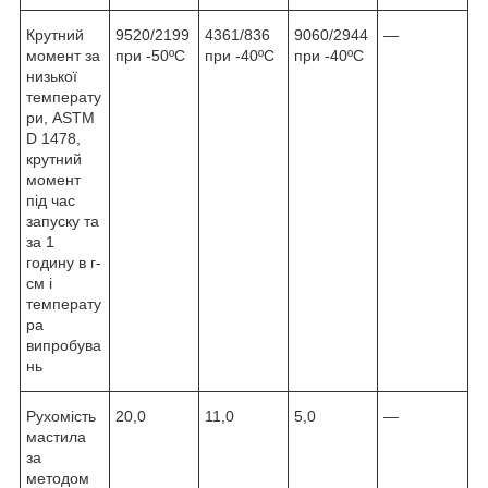
Крутний
9520/2199
4361/836
9060/2944
—
момент за
при -50ºC
при -40ºC
при -40ºC
низької
температу
ри, ASTM
D 1478,
крутний
момент
під час
запуску та
за 1
годину в г-
см і
температу
ра
випробува
нь
Рухомість
20,0
11,0
5,0
—
мастила
за
методом