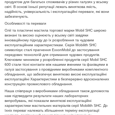
продуктом для багатьох споживачів у різних галузях у всьому
світі. В основі їхньої репутації лежать виняткова якість,
надійність, універсальність і експлуатаційні переваги, які вони
забезпечують.
Особливості та переваги
Олії та пластичні мастила торгової марки Mobil SHC широко
визнані та високо оцінюють у всьому світі завдяки
інноваційному підходу до їх розроблення та чудовим
експлуатаційним характеристикам. Серія Mobilith SHC
символізує сталі прагнення ExxonMobil до застосування
передових технологій для отримання чудових продуктів.
Ключовим чинником у розробленні продуктів серії Mobil SHC
600 стали тісні контакти між нашими вченими та фахівцями в
галузі застосування з провідними виробниками комплектного
обладнання, що забезпечує винятково високі експлуатаційні
експлуатаційні Характеристики в безперервно вдосконалених
конструкціях промислового обладнання.
Наша співпраця з виробниками обладнання також допомогла
нам підтвердити результати наших лабораторних
випробувань, які показали виняткові експлуатаційні
характеристики мастильних матеріалів серії Mobilith SHC. До
їхніх переваг належать збільшення терміну експлуатації