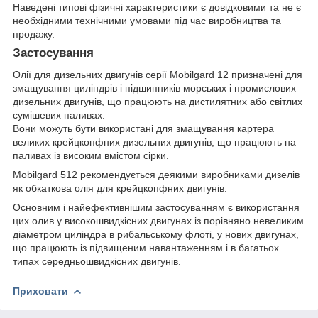
Наведені типові фізичні характеристики є довідковими та не є
необхідними технічними умовами під час виробництва та
продажу.
Застосування
Олії для дизельних двигунів серії Mobilgard 12 призначені для
змащування циліндрів і підшипників морських і промислових
дизельних двигунів, що працюють на дистилятних або світлих
сумішевих паливах.
Вони можуть бути використані для змащування картера
великих крейцкопфних дизельних двигунів, що працюють на
паливах із високим вмістом сірки.
Mobilgard 512 рекомендується деякими виробниками дизелів
як обкаткова олія для крейцкопфних двигунів.
Основним і найефективнішим застосуванням є використання
цих олив у високошвидкісних двигунах із порівняно невеликим
діаметром циліндра в рибальському флоті, у нових двигунах,
що працюють із підвищеним навантаженням і в багатьох
типах середньошвидкісних двигунів.
Приховати