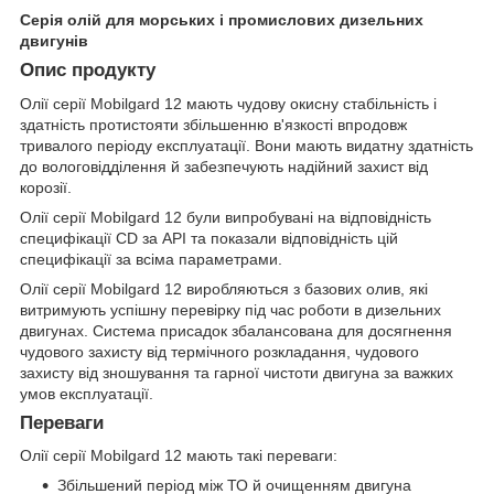
Серія олій для морських і промислових дизельних
двигунів
Опис продукту
Олії серії Mobilgard 12 мають чудову окисну стабільність і
здатність протистояти збільшенню в'язкості впродовж
тривалого періоду експлуатації. Вони мають видатну здатність
до вологовідділення й забезпечують надійний захист від
корозії.
Олії серії Mobilgard 12 були випробувані на відповідність
специфікації CD за API та показали відповідність цій
специфікації за всіма параметрами.
Олії серії Mobilgard 12 виробляються з базових олив, які
витримують успішну перевірку під час роботи в дизельних
двигунах. Система присадок збалансована для досягнення
чудового захисту від термічного розкладання, чудового
захисту від зношування та гарної чистоти двигуна за важких
умов експлуатації.
Переваги
Олії серії Mobilgard 12 мають такі переваги:
Збільшений період між ТО й очищенням двигуна