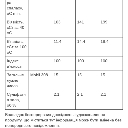
ра
спалаху,
oC min.
В'язкість,
103
141
199
сСт за 40
oC
В'язкість,
11.4
14.4
18.4
сСт за 100
oC
Індекс
100
100
100
в'язкості
Загальне
Mobil 308
15
15
15
лужне
число
Сульфатн
2.1
2.1
2.1
а зола,
об.%
Внаслідок безперервних досліджень і удосконалення
продукту, що міститься тут інформація може бути змінена без
попереднього повідомлення.