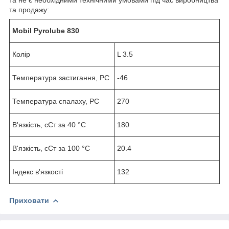
та продажу:
Mobil Pyrolube 830
Колір
L 3.5
Температура застигання, PC
-46
Температура спалаху, PC
270
В'язкість, сСт за 40 °C
180
В'язкість, сСт за 100 °C
20.4
Індекс в'язкості
132
Приховати