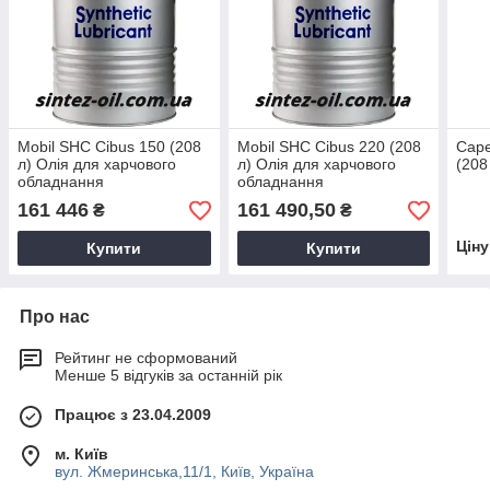
Mobil SHC Cibus 150 (208
Mobil SHC Cibus 220 (208
Cap
л) Олія для харчового
л) Олія для харчового
(208
обладнання
обладнання
161 446
161 490,50
₴
₴
Цін
Купити
Купити
Про нас
Рейтинг не сформований
Менше 5 відгуків за останній рік
Працює з 23.04.2009
м. Київ
вул. Жмеринська,11/1, Київ, Україна