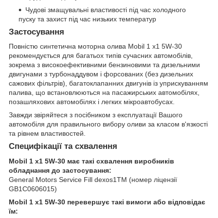
Чудові змащувальні властивості під час холодного
пуску та захист під час низьких температур
Застосування
Повністю синтетична моторна олива Mobil 1 x1 5W-30
рекомендується для багатьох типів сучасних автомобілів,
зокрема з високоефективними бензиновими та дизельними
двигунами з турбонаддувом і форсованих (без дизельних
сажових фільтрів), багатоклапанних двигунів із уприскуванням
палива, що встановлюються на пасажирських автомобілях,
позашляхових автомобілях і легких мікроавтобусах.
Завжди звіряйтеся з посібником з експлуатації Вашого
автомобіля для правильного вибору оливи за класом в'язкості
та рівнем властивостей.
Специфікації та схвалення
Mobil 1 x1 5W-30 має такі схвалення виробників
обладнання до застосування:
General Motors Service Fill dexos1TM (номер ліцензії
GB1C0606015)
Mobil 1 x1 5W-30 перевершує такі вимоги або відповідає
їм: