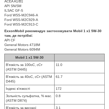
ACEA A1/B1
API SN/SM
ILSAC GF-5
Ford WSS-M2C946-A
Ford WSS-M2C929-A
Ford WSS-M2C913-C
ExxonMobil рекомендує застосовувати Mobil 1 x1 5W-30
там, де потрібні:
API CF
General Motors 4718M
General Motors 6094M
Mobil 1 x1 5W-30
В'язкість за 100oC, сСт
11.0
(ASTM D445)
В'язкість за 40oC, сСт (ASTM
61.7
D445)
Індекс в'язкості
172
Зольність сульфатна, % мас.
0.8
(ASTM D874)
В'язкість за високої
3.1