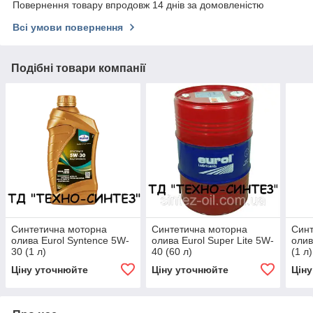
Повернення товару впродовж 14 днів за домовленістю
Всі умови повернення
Подібні товари компанії
Синтетична моторна
Синтетична моторна
Синт
олива Eurol Syntence 5W-
олива Eurol Super Lite 5W-
олив
30 (1 л)
40 (60 л)
(1 л)
Ціну уточнюйте
Ціну уточнюйте
Цін