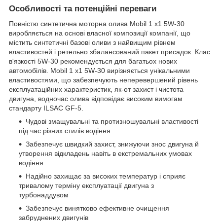
Особливості та потенційні переваги
Повністю синтетична моторна олива Mobil 1 x1 5W-30
виробляється на основі власної композиції компанії, що
містить синтетичні базові оливи з найвищим рівнем
властивостей і ретельно збалансований пакет присадок. Клас
в'язкості 5W-30 рекомендується для багатьох нових
автомобілів. Mobil 1 x1 5W-30 вирізняється унікальними
властивостями, що забезпечують неперевершений рівень
експлуатаційних характеристик, як-от захист і чистота
двигуна, водночас олива відповідає високим вимогам
стандарту ILSAC GF-5.
Чудові змащувальні та протизношувальні властивості
під час різних стилів водіння
Забезпечує швидкий захист, знижуючи знос двигуна й
утворення відкладень навіть в екстремальних умовах
водіння
Надійно захищає за високих температур і сприяє
тривалому терміну експлуатації двигуна з
турбонаддувом
Забезпечує винятково ефективне очищення
забруднених двигунів