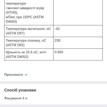
температури
і високої швидкості зсуву
(HTHS),
мПа•с при 150ºC (ASTM
D4683)
Температура застигання, oC
-42
(ASTM D97)
Температура спалаху, oC
230
(ASTM D92)
Щільність за 15.6 oC, мг/л
0.855
(ASTM D4052)
Приховати
Спосіб упаковки
Фасування 4 л