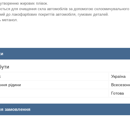
 утворенню жирових плівок.
ється для очищення скла автомобілів за допомогою склоомичувального 
ий до лакофарбових покриттів автомобіля, гумових деталей.
ь метанол.
ки
бути
к
Україна
ання рідини
Всесезон
Готова
ля замовлення