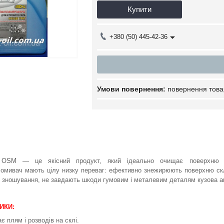
Купити
+380 (50) 445-42-36
повернення това
 OSM
— це якісний продукт, який ідеально очищає поверхню 
омивач мають цілу низку переваг: ефективно знежирюють поверхню ск
о зношування, не завдають шкоди гумовим і металевим деталям кузова 
ИКИ:
є плям і розводів на склі.