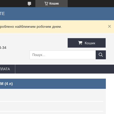
Кошик
ТЕ
оброблено найближчим робочим днем.
Кошик
4-34
ПЛАТА
M (4 л)