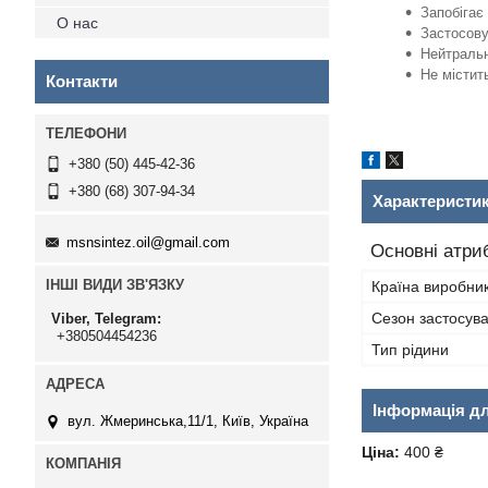
Запобігає
О нас
Застосову
Нейтральн
Не містит
Контакти
+380 (50) 445-42-36
+380 (68) 307-94-34
Характеристи
msnsintez.oil@gmail.com
Основні атри
ІНШІ ВИДИ ЗВ'ЯЗКУ
Країна виробни
Сезон застосув
Viber, Telegram
+380504454236
Тип рідини
Інформація д
вул. Жмеринська,11/1, Київ, Україна
Ціна:
400 ₴