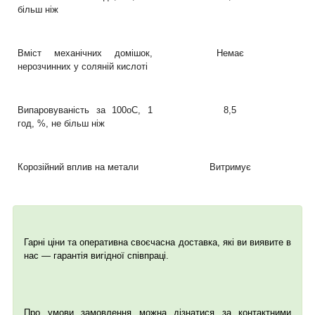
більш ніж
Вміст механічних домішок,
Немає
нерозчинних у соляній кислоті
Випаровуваність за 100
о
С, 1
8,5
год, %, не більш ніж
Корозійний вплив на метали
Витримує
Гарні ціни та оперативна своєчасна доставка, які ви виявите в
нас — гарантія вигідної співпраці.
Про умови замовлення можна дізнатися за контактними