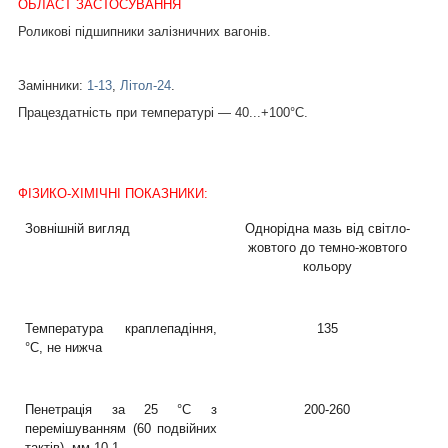
ОБЛАСТ ЗАСТОСУВАННЯ
Роликові підшипники залізничних вагонів.
Замінники:
1-13
,
Літол-24
.
Працездатність при температурі — 40...+100°С.
ФІЗИКО-ХІМІЧНІ ПОКАЗНИКИ:
Зовнішній вигляд
Однорідна мазь від світло-
жовтого до темно-жовтого
кольору
Температура краплепадіння,
135
°C, не нижча
Пенетрація за 25 °C з
200-260
перемішуванням (60 подвійних
тактів), мм·10
-1