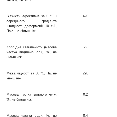
В'язкість ефективна за 0 °C і
420
середнього градієнта
швидкості деформації 10 с
-1
,
Па·с, не більш ніж
Колоїдна стабільність (масова
22
частка виділеної олії), %, не
більш ніж
Межа міцності за 50 °C, Па, не
220
менш ніж
Масова частка вільного лугу,
0,2
%, не більш ніж
Масова частка води, %, не
0,4