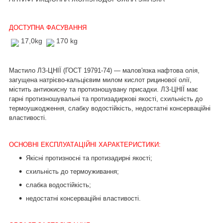
ДОСТУПНА ФАСУВАННЯ
17,0kg
170 kg
Мастило ЛЗ-ЦНІЇ (ГОСТ 19791-74) — малов'язка нафтова олія,
загущена натрієво-кальцієвим милом кислот рицинової олії,
містить антиокисну та протизношувану присадки. ЛЗ-ЦНІЇ має
гарні протизношувальні та протизадиркові якості, схильність до
термоушкодження, слабку водостійкість, недостатні консерваційні
властивості
.
ОСНОВНІ ЕКСПЛУАТАЦІЙНІ ХАРАКТЕРИСТИКИ:
Якісні протизносні та протизадирні якості;
схильність до термоуживання;
слабка водостійкість;
недостатні консерваційні властивості.