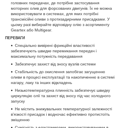
головних передачах, де потрібне застосування
моторних олив для форсованих двигунів. Їх не можна
використовувати в системах, для яких потрібні
трансмісійні оливи з протизадирними присадками. У
цьому разі вибирайте відповідну олію з асортименту
Geartex або Multigear.
ПЕРЕВАГИ
Спеціально вивірені фрикційні властивості
забезпечують швидке перемикання передач і
максимальну потужність передавання
Забезпечує захист від зносу вузлів системи
Стабільність до окислення запобігає загущенню
оливи в процесі експлуатації та накопиченню в системі
нагару, лаку та інших відкладень
Низькотемпературна плинність забезпечує швидку
циркуляцію олії та захист від зносу під час холодного
запуску
Не містить знижувальних температурної залежності
в'язкості присадок і водночас ефективно протистоїть
зміщенню
Сумісність з еластомерами, використовуваними в