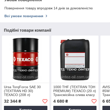
Повернення товару впродовж 14 днів за домовленістю
Всі умови повернення
Подібні товари компанії
Ursa TorqForce SAE 30
1000 THF (TEXTRAN TDH
AVIS
(TEXTRAN HD 30)
PREMIUM) TEXACO (20 л)
85W-
TEXACO (208 л)
Трансмісійна олива класу
Тран
Трансмісійна олива
UTTO
32 344
4 680
6 6
₴
₴
Купити
Купити