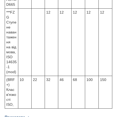
D665
***FZ
12
12
12
12
12
G
Ступе
не
наван
тажен
ня
на від
мова,
ISO
14635
-1
(mod)
(BRF
10
22
32
46
68
100
150
+)
Клас
в'язко
сті
ISO,
Приховати