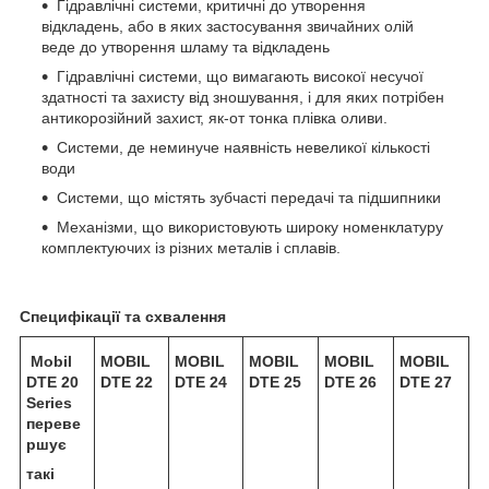
Гідравлічні системи, критичні до утворення
відкладень, або в яких застосування звичайних олій
веде до утворення шламу та відкладень
Гідравлічні системи, що вимагають високої несучої
здатності та захисту від зношування, і для яких потрібен
антикорозійний захист, як-от тонка плівка оливи.
Системи, де неминуче наявність невеликої кількості
води
Системи, що містять зубчасті передачі та підшипники
Механізми, що використовують широку номенклатуру
комплектуючих із різних металів і сплавів.
Специфікації та схвалення
Mobil
MOBIL
MOBIL
MOBIL
MOBIL
MOBIL
DTE 20
DTE 22
DTE 24
DTE 25
DTE 26
DTE 27
Series
переве
ршує
такі