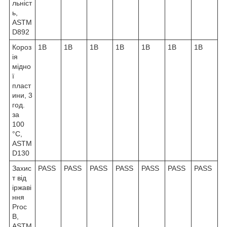
льніст
ь,
ASTM
D892
Короз
1B
1B
1B
1B
1B
1B
1B
ія
мідно
ї
пласт
ини, 3
год.
за
100
°C,
ASTM
D130
Захис
PASS
PASS
PASS
PASS
PASS
PASS
PASS
т від
іржаві
ння
Proc
B,
ASTM