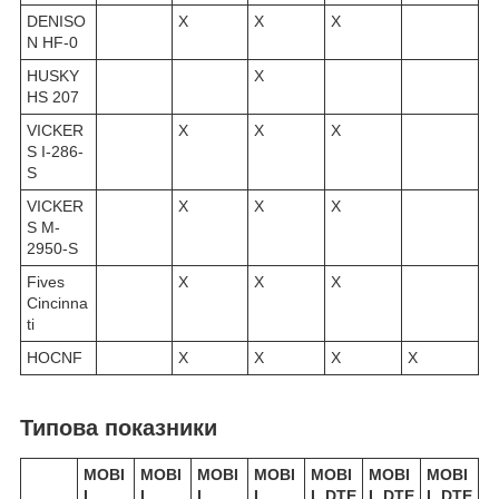
DENISO
X
X
X
N HF-0
HUSKY
X
HS 207
VICKER
X
X
X
S I-286-
S
VICKER
X
X
X
S M-
2950-S
Fives
X
X
X
Cincinna
ti
HOCNF
X
X
X
X
Типова показники
MOBI
MOBI
MOBI
MOBI
MOBI
MOBI
MOBI
L
L
L
L
L DTE
L DTE
L DTE