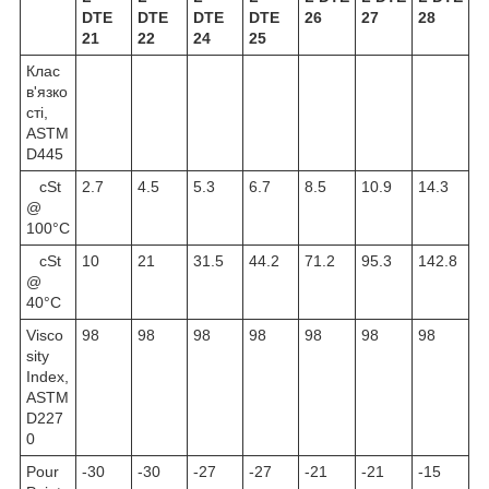
DTE
DTE
DTE
DTE
26
27
28
21
22
24
25
Клас
в'язко
сті,
ASTM
D445
cSt
2.7
4.5
5.3
6.7
8.5
10.9
14.3
@
100°C
cSt
10
21
31.5
44.2
71.2
95.3
142.8
@
40°C
Visco
98
98
98
98
98
98
98
sity
Index,
ASTM
D227
0
Pour
-30
-30
-27
-27
-21
-21
-15