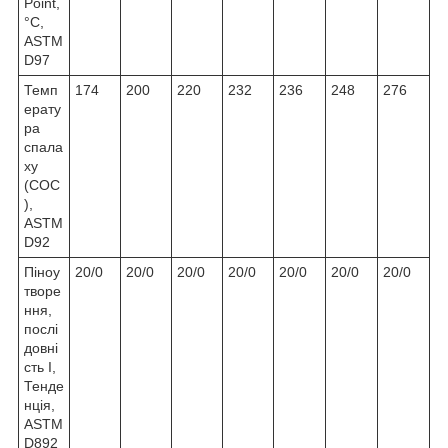
Point,
°C,
ASTM
D97
Темп
174
200
220
232
236
248
276
ерату
ра
спала
ху
(COC
),
ASTM
D92
Піноу
20/0
20/0
20/0
20/0
20/0
20/0
20/0
творе
ння,
послі
довні
сть I,
Тенде
нція,
ASTM
D892