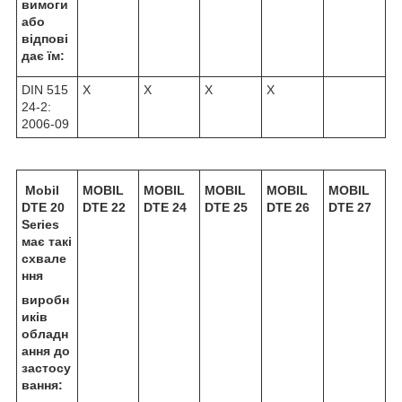
вимоги
або
відпові
дає їм:
DIN 515
X
X
X
X
24-2:
2006-09
Mobil
MOBIL
MOBIL
MOBIL
MOBIL
MOBIL
DTE 20
DTE 22
DTE 24
DTE 25
DTE 26
DTE 27
Series
має такі
схвале
ння
виробн
иків
обладн
ання до
застосу
вання: