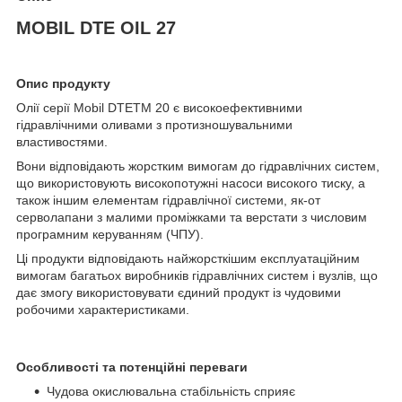
MOBIL DTE OIL 27
Опис продукту
Олії серії Mobil DTETM 20 є високоефективними
гідравлічними оливами з протизношувальними
властивостями.
Вони відповідають жорстким вимогам до гідравлічних систем,
що використовують високопотужні насоси високого тиску, а
також іншим елементам гідравлічної системи, як-от
серволапани з малими проміжками та верстати з числовим
програмним керуванням (ЧПУ).
Ці продукти відповідають найжорсткішим експлуатаційним
вимогам багатьох виробників гідравлічних систем і вузлів, що
дає змогу використовувати єдиний продукт із чудовими
робочими характеристиками.
Особливості та потенційні переваги
Чудова окислювальна стабільність сприяє