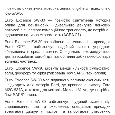
Повністю синтетична моторна олива long-life з технологією
low-SAPS.
Eurol Excence 5W-30 — повністю синтетична моторна
олива для бензинових і дизельних двигунів легкових
автомобілів і легкого комерційного транспорту, де потрібна
підвищена паливна економність (ACEA C1).
Eurol Excence 5W-30 розроблено за технологією присадок
Eurol OPT, і забезпечує надійний захист упродовж
збільшених інтервалів заміни. Спеціально рекомендується
для автомобілів Euro-4 для запобігання забиванню фільтра
зольних частинок.
Eurol Excence 5W-30 містить менші кількості сульфатної
золи, фосфору та сірки (так звана "low SAPS" технологія).
Eurol Excence 5W-30 має підвищену паливну економічність
і підходить для моторів Ford, де приписане вимогу Ford
M2C-934A, а також для моторів Mazda і Volvo, де потрібна
"low-SAPS" олива.
Eurol Excence 5W-30 забезпечує чудовий захист від
спрацювання, іржі та окиснення, спеціальні присадки
зберігають двигун у чистоті та запобігають утворенню