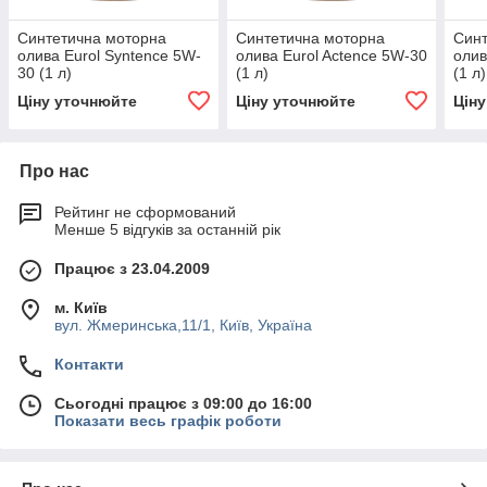
Синтетична моторна
Синтетична моторна
Синт
олива Eurol Syntence 5W-
олива Eurol Actence 5W-30
олив
30 (1 л)
(1 л)
(1 л)
Ціну уточнюйте
Ціну уточнюйте
Цін
Про нас
Рейтинг не сформований
Менше 5 відгуків за останній рік
Працює з 23.04.2009
м. Київ
вул. Жмеринська,11/1, Київ, Україна
Контакти
Сьогодні працює з 09:00 до 16:00
Показати весь графік роботи