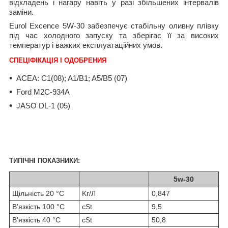
відкладень і нагару навіть у разі збільшених інтервалів
заміни.
Eurol Excence 5W-30 забезпечує стабільну оливну плівку
під час холодного запуску та зберігає її за високих
температур і важких експлуатаційних умов.
CПЕЦІФІКАЦІЯ І ОДОБРЕНИЯ
ACEA: C1(08); A1/B1; A5/B5 (07)
Ford M2C-934A
JASO DL-1 (05)
ТИПІЧНІ ПОКАЗНИКИ:
5w-30
Щільність 20 °C
Kг/Л
0,847
В'язкість 100 °C
cSt
9,5
В'язкість 40 °C
cSt
50,8