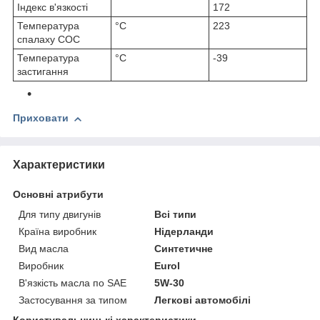
Індекс в'язкості
172
Температура
°C
223
спалаху COC
Температура
°C
-39
застигання
Приховати
Характеристики
Основні атрибути
Для типу двигунів
Всі типи
Країна виробник
Нідерланди
Вид масла
Синтетичне
Виробник
Eurol
В'язкість масла по SAE
5W-30
Застосування за типом
Легкові автомобілі
Користувальницькі характеристики