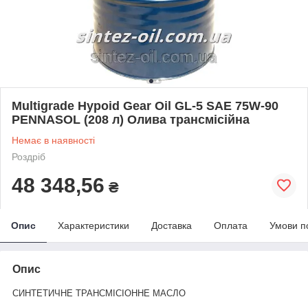
Multigrade Hypoid Gear Oil GL-5 SAE 75W-90
PENNASOL (208 л) Олива трансмісійна
Немає в наявності
Роздріб
48 348,56
₴
Опис
Характеристики
Доставка
Оплата
Умови п
Опис
СИНТЕТИЧНЕ ТРАНСМІСІОННЕ МАСЛО