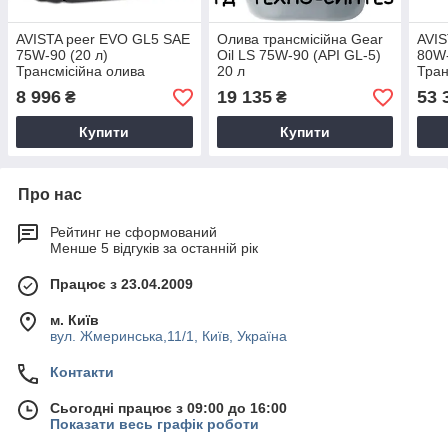
AVISTA peer EVO GL5 SAE
Олива трансмісійна Gear
AVIS
75W-90 (20 л)
Oil LS 75W-90 (API GL-5)
80W-
Трансмісійна олива
20 л
Тран
8 996
19 135
53 
₴
₴
Купити
Купити
Про нас
Рейтинг не сформований
Менше 5 відгуків за останній рік
Працює з 23.04.2009
м. Київ
вул. Жмеринська,11/1, Київ, Україна
Контакти
Сьогодні працює з 09:00 до 16:00
Показати весь графік роботи