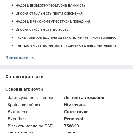
Чудова низькотемпературна плинність;
Висока стабільність проти окиснення;
Чудова в'язкісно-температурна поведінка;
Висока стабільність до зсуву;
Гарна повітровіддільна здатність, немає піноутворення;
Нейтральність до металів і ущільнювальних матеріалів;
Приховати
Характеристики
Основні атрибути
Застосування за типом
Легкові автомобілі
Країна виробник
Німеччина
Вид масла
Синтетичне
Виробник
Pennasol
В'язкість масла по SAE
75W-90
Об'єм рідини
208 л