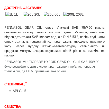
ДОСТУПНА ФАСУВАННЯ
1L
20L
60L
208L
PENNASOL GEAR OIL класу в'язкості SAE 75W-90 мають
синтетичну основу; мають високий індекс в'язкості, який має
відповідати таким SAE-класам згідно з DIN 51512, навіть тоді, коли
оливи зазнають надзвичайних навантажень упродовж тривалого
часу. Через чудову в'язкісно-температурну стабільність ці
продукти можуть використовуватися цілий рік в автомобільних
парках.
PENNASOL MULTIGRADE HYPOID GEAR OIL GL-5 SAE 75W-90
було розроблено для високонавантажених гіпоїдних передач і
трансмісій, де OEM призначає такі оливи.
СПЕЦІФІКАЦІЇ:
API GL 5
СВІЙСТВА: