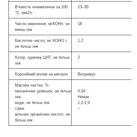
В'язкість кінематична за 100
23–30
°C, мм2/с
Число омилення, мгКОН/г, не
18
менш ніж
Кислотне число, мг КОН/1 г,
1,2
не більш ніж
Колір, одиниці ЦНТ, не більш
2
ніж
Корозійний вплив на метали
Витримує
Масова частка, %:
механічних домішок, не більш
0,04
ніж
Немає
води, не більш ніж
1,2-2,0
сірки
–
вільних органічних кислот, не
більш ніж