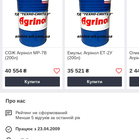
СОЖ Агрінол МР-7В
Емульс Агрінол ЕТ-2У
Олив
(200л)
(200л)
Агрі
40 554
35 521
2 4
₴
₴
Купити
Купити
Про нас
Рейтинг не сформований
Менше 5 відгуків за останній рік
Працює з 23.04.2009