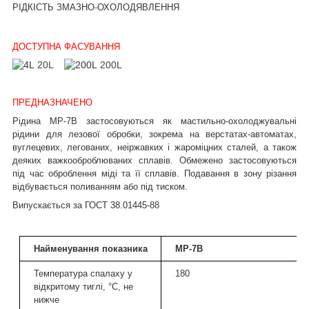
РІДКІСТЬ ЗМАЗНО-ОХОЛОДЯВЛЕННЯ
ДОСТУПНА ФАСУВАННЯ
20L
200L
ПРЕДНАЗНАЧЕНО
Рідина МР-7В застосовуються як мастильно-охолоджувальні
рідини для лезової обробки, зокрема на верстатах-автоматах,
вуглецевих, легованих, неіржавких і жароміцних сталей, а також
деяких важкооброблюваних сплавів. Обмежено застосовуються
під час оброблення міді та її сплавів. Подавання в зону різання
відбувається поливанням або під тиском.
Випускається за ГОСТ 38.01445-88
Найменування показника
МР-7В
Температура спалаху у
180
відкритому тиглі, °С, не
нижче