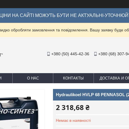
ІНИ НА САЙТІ МОЖУТЬ БУТИ НЕ АКТУАЛЬНІ-УТОЧНЮЙ
видко обробляти замовлення та повідомлення. Вашу заявку буде 
+380 (50) 445-42-36
+380 (68) 307-9
Т"
И
О НАС
КОНТАКТЫ
ДОСТАВКА И О
Hydraulikoel HVLP 68 PENNASOL (2
2 318,68 ₴
Немає в наявності