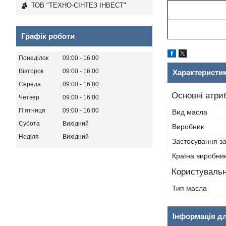
ТОВ "ТЕХНО-СІНТЕЗ ІНВЕСТ"
Графік роботи
Понеділок
09:00
16:00
Вівторок
09:00
16:00
Характеристи
Середа
09:00
16:00
Основні атри
Четвер
09:00
16:00
Пʼятниця
09:00
16:00
Вид масла
Субота
Вихідний
Виробник
Неділя
Вихідний
Застосування з
Країна виробни
Користувальн
Тип масла
Інформація д