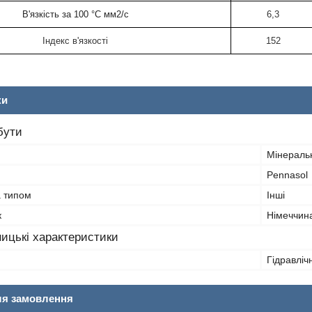
В'язкість за 100 °C мм2/с
6,3
Індекс в'язкості
152
ки
бути
Мінераль
Pennasol
а типом
Інші
к
Німеччин
ицькі характеристики
Гідравліч
ля замовлення