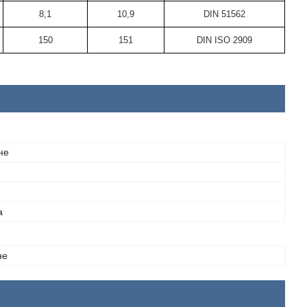
8,1
10,9
DIN 51562
150
151
DIN ISO 2909
не
а
не