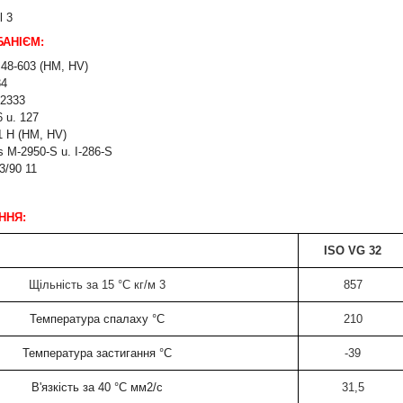
l 3
БАНІЄМ:
48-603 (HM, HV)
34
2333
6 u. 127
 H (HM, HV)
s M-2950-S u. I-286-S
3/90 11
ННЯ:
I
SO VG 32
Щільність за 15 °C кг/м 3
8
57
Температура спалаху °C
2
10
Температура застигання °C
-39
В'язкість за 40 °C мм2/с
31,5