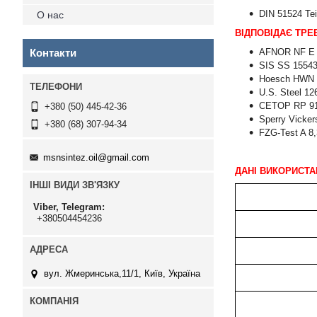
DIN 51524 Tei
О нас
ВІДПОВІДАЄ ТРЕ
Контакти
AFNOR NF E 
SIS SS 1554
Hoesch HWN 
U.S. Steel 12
CETOP RP 91
+380 (50) 445-42-36
Sperry Vicker
+380 (68) 307-94-34
FZG-Test A 8,
msnsintez.oil@gmail.com
ДАНІ ВИКОРИСТА
ІНШІ ВИДИ ЗВ'ЯЗКУ
Viber, Telegram
+380504454236
вул. Жмеринська,11/1, Київ, Україна