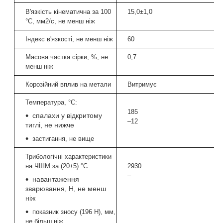
В'язкість кінематична за 100
15,0±1,0
°C, мм2/с, не менш ніж
Індекс в'язкості, не менш ніж
60
Масова частка сірки, %, не
0,7
менш ніж
Корозійний вплив на метали
Витримує
Температура, °C:
185
спалахи у відкритому
–12
тиглі, не нижче
застигання, не вище
Трибологічні характеристики
на ЧШМ за (20±5) °C:
2930
–
навантаження
зварювання, Н, не менш
ніж
показник зносу (196 Н), мм,
не більш ніж