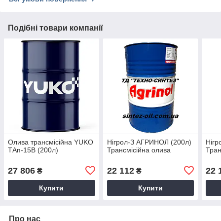
Подібні товари компанії
Олива трансмісійна YUKO
Нігрол-З АГРИНОЛ (200л)
Нігр
ТАп-15В (200л)
Трансмісійна олива
Тран
27 806
22 112
22 
₴
₴
Купити
Купити
Про нас