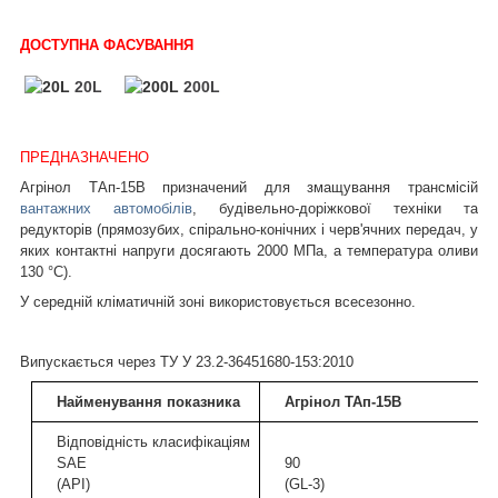
ДОСТУПНА ФАСУВАННЯ
20L
200L
ПРЕДНАЗНАЧЕНО
Агрінол ТАп-15В призначений для змащування трансмісій
вантажних автомобілів
, будівельно-доріжкової техніки та
редукторів (прямозубих, спірально-конічних і черв'ячних передач, у
яких контактні напруги досягають 2000 МПа, а температура оливи
130 °C).
У середній кліматичній зоні використовується всесезонно.
Випускається через ТУ У 23.2-36451680-153:2010
Найменування показника
Агрінол ТАп-15В
Відповідність класифікаціям
SAE
90
(API)
(GL-3)