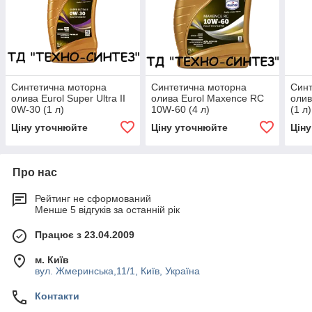
Синтетична моторна
Синтетична моторна
Синт
олива Eurol Super Ultra II
олива Eurol Maxence RC
олив
0W-30 (1 л)
10W-60 (4 л)
(1 л)
Ціну уточнюйте
Ціну уточнюйте
Цін
Про нас
Рейтинг не сформований
Менше 5 відгуків за останній рік
Працює з 23.04.2009
м. Київ
вул. Жмеринська,11/1, Київ, Україна
Контакти