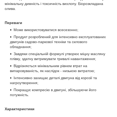
мінімальну димність і токсичність вихлопу. Біорозкладана
олива.
Переваги
Може використовуватися всесезонно;
Продукт розроблений для інтенсивно експлуатованих
двигунів садово-паркової техніки та силового
обладнання;
Завдяки спеціальній формулі утворює міцну масляну
плівку, здатну витримувати тривалі навантаження;
Відрізняється мінімальним рівнем втрат на
випаровуваність, як наслідок - низькою витратою;
Інтенсивно захищає деталі двигуна від корозії та
нагроутворення;
Покращує компресію в двигуні, збільшуючи його
потужність.
Характеристики