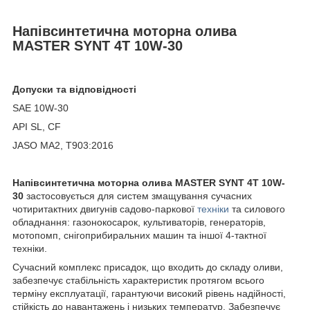
Напівсинтетична моторна олива
MASTER SYNT 4T 10W-30
Допуски та відповідності
SAE 10W-30
API SL, CF
JASO MA2, T903:2016
Напівсинтетична моторна олива MASTER SYNT 4T 10W-
30
застосовується для систем змащування сучасних
чотиритактних двигунів садово-паркової
техніки
та силового
обладнання: газонокосарок, культиваторів, генераторів,
мотопомп, снігоприбиральних машин та іншої 4-тактної
техніки.
Сучасний комплекс присадок, що входить до складу оливи,
забезпечує стабільність характеристик протягом всього
терміну експлуатації, гарантуючи високий рівень надійності,
стійкість до навантажень і низьких температур. Забезпечує