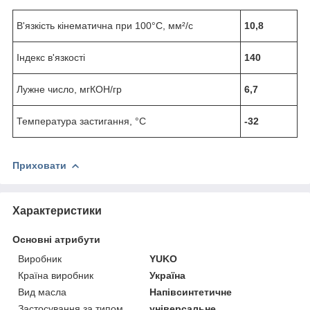
В'язкість кінематична при 100°С, мм²/с
10,8
Індекс в'язкості
140
Лужне число, мгКОН/гр
6,7
Температура застигання, °С
-32
Приховати
Характеристики
Основні атрибути
Виробник
YUKO
Країна виробник
Україна
Вид масла
Напівсинтетичне
Застосування за типом
універсальне