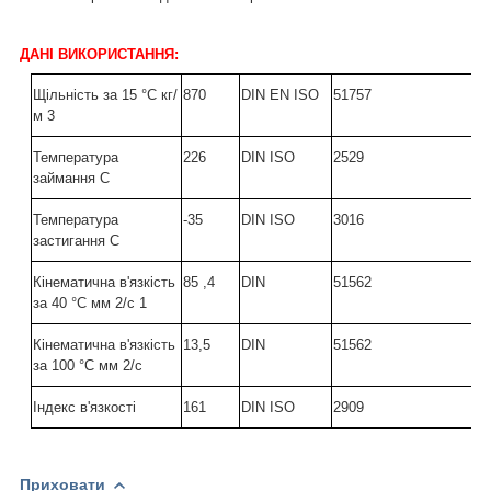
ДАНІ ВИКОРИСТАННЯ:
Щільність за 15 °C кг/
870
DIN EN ISO
51757
м 3
Температура
226
DIN ISO
2529
займання С
Температура
-35
DIN ISO
3016
застигання С
Кінематична в'язкість
85 ,4
DIN
51562
за 40 °C мм 2/с 1
Кінематична в'язкість
13,5
DIN
51562
за 100 °C мм 2/с
Індекс в'язкості
161
DIN ISO
2909
Приховати