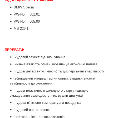
ВІДПОВІДАЄ ТРЕБУВАННЯМ:
BMW Special
VW-Norm 501.01
VW-Norm 505.00
MB 229.1
ПЕРЕВАГИ:
чудовий захист від зношування
низька в'язкість оливи забезпечує економію палива
чудові детергентні (миючі) та дисперсантні властивості
збільшений інтервал зміни оливи, завдяки високій
стабільності до окислення
чудові властивості холодного старту (швидке
змащування важкодоступних вузлів двигуна)
чудова в'язкісно-температурна поведінка
чудовий опір старінню
нейтральність до каталізаторів