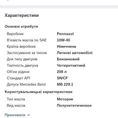
Характеристики
Основні атрибути
Виробник
Pennasol
В'язкість масла по SAE
10W-40
Країна виробник
Німеччина
Застосування за типом
Легкові автомобілі
Для типу двигунів
Бензиновий
Тактность двигуна
Чотиритактний
Об'єм рідини
208 л
Стандарт API
SN/CF
Допуск Mercedes Benz
MB 229.1
Користувальницькі характеристики
Тип масла
Моторне
Вид масла
Полуситетическое
Приховати