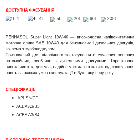
ДОСТУПНА ФАСУВАННЯ
1L
4L
5L
20L
60L
208L
PENNASOL Super Light 10W-40 — високоякісна напівсинтетична
моторна олива SAE 10W40 для бензинових і дизельних двигунів,
зокрема з турбонаддувом.
Призначений для цілорічного застосування в сучасних легкових
автомобілях, особливо з дизельними двигунами. Гарантована
висока чистота двигуна, надійне мастило та захист від зношування
навіть за важких умов експлуатації в будь-яку пору року
СПЕЦІФІКАЦІЇ:
API SN/CF
ACEA A3/B3
ACEA A3/B4