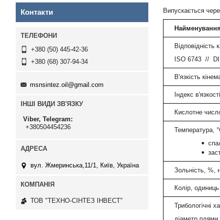
Випускається чере
Контакти
Найменування
Відповідність
+380 (50) 445-42-36
ISO 6743 // DI
+380 (68) 307-94-34
В'язкість кінем
msnsintez.oil@gmail.com
Індекс в'язкост
ІНШІ ВИДИ ЗВ'ЯЗКУ
Кислотне число
Viber, Telegram
+380504454236
Температура, °
спа
зас
вул. Жмеринська,11/1, Київ, Україна
Зольність, %, 
Колір, одиниць
ТОВ "ТЕХНО-СІНТЕЗ ІНВЕСТ"
Трибологічні х
діаметр плями 