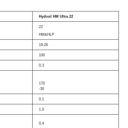
Hydroil HM Ultra 22
22
HM&HLP
18-26
100
0,3
170
-30
0,1
1,0
0,4