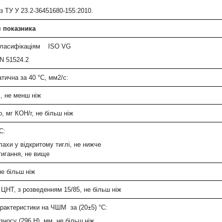
з ТУ У 23.2-36451680-155:2010.
 показника
 класифікаціям ISO VG
N 51524.2
атична за 40 °C, мм2/с:
і, не менш ніж
, мг КОН/г, не більш ніж
С:
лахи у відкритому тиглі, не нижче
тигання, не вище
не більш ніж
 ЦНТ, з розведенням 15/85, не більш ніж
арактеристики на ЧШМ за (20±5) °C:
зносу (296 Н), мм, не більш ніж