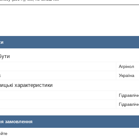
ки
бути
Агрінол
к
Україна
ицькі характеристики
Гідравліч
Гідравліч
ля замовлення
юйте