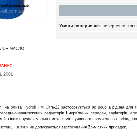
повернення това
ВЛЕЯ МАСЛО
ВАННЯ
200L
лічна олива Hydroil HM Ultra-22 застосовується як робоча рідина для г
і середньонавантажених редукторів і черв'ячних передач, варіаторів, е
я й в інших вузлах машин і механізмів сучасного промислового обладнан
истем, , в яких не допускається застосування Zn-містких присадок.