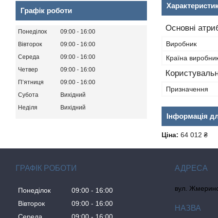
Характеристи
Графік роботи
Основні атри
Понеділок
09:00
16:00
Виробник
Вівторок
09:00
16:00
Середа
09:00
16:00
Країна виробни
Четвер
09:00
16:00
Користувальн
Пʼятниця
09:00
16:00
Призначення
Субота
Вихідний
Неділя
Вихідний
Інформація д
Ціна:
64 012 ₴
ГРАФІК РОБОТИ
вул. Жмеринсь
Понеділок
09:00
16:00
Вівторок
09:00
16:00
Середа
09:00
16:00