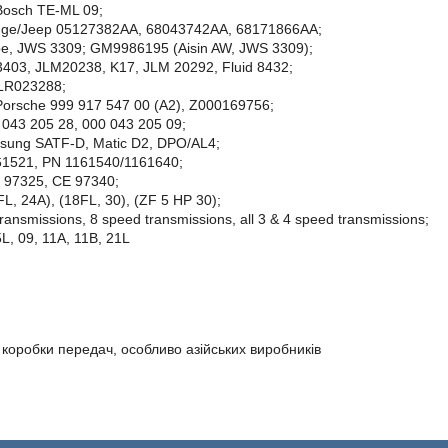
osch TE-ML 09;
dge/Jeep 05127382AA, 68043742AA, 68171866AA;
ype, JWS 3309; GM9986195 (Aisin AW, JWS 3309);
3403, JLM20238, K17, JLM 20292, Fluid 8432;
LR023288;
orsche 999 917 547 00 (A2), Z000169756;
 043 205 28, 000 043 205 09;
sung SATF-D, Matic D2, DPO/AL4;
61521, PN 1161540/1161640;
, 97325, CE 97340;
, 24A), (18FL, 30), (ZF 5 HP 30);
ransmissions, 8 speed transmissions, all 3 & 4 speed transmissions;
L, 09, 11A, 11B, 21L
 коробки передач, особливо азійських виробників