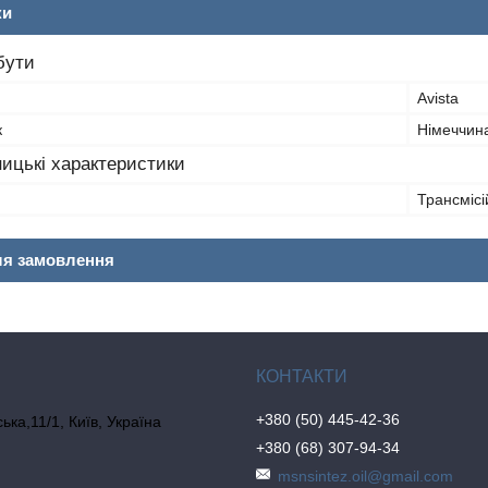
ки
бути
Avista
к
Німеччин
ицькі характеристики
Трансмісі
ля замовлення
+380 (50) 445-42-36
ка,11/1, Київ, Україна
+380 (68) 307-94-34
msnsintez.oil@gmail.com