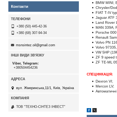
BMW MINI; B
Контакти
Chrysler/Do
FIAT T-IV t
Jaguar ATF 
Land Rover 
+380 (50) 445-42-36
MAN 339A; P
Porsche 000
+380 (68) 307-94-34
Renault Sam
Volvo PN 11
msnsintez.oil@gmail.com
Volvo 97335
VW 5HP (19FL
ІНШІ ВИДИ ЗВ'ЯЗКУ
ZF 9 speed t
ZF TE-ML 05
Viber, Telegram
+380504454236
СПЕЦІФІКАЦІЯ:
Dexron VI;
Mercon LV;
вул. Жмеринська,11/1, Київ, Україна
Автоматичні
ТОВ "ТЕХНО-СІНТЕЗ ІНВЕСТ"