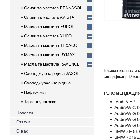
Оливи та мастила PENNASOL
Оливи та мастила AVISTA
Масла та мастила EUROL
Оливи та мастила YUKO
Масла та мастила TEXACO
Масла та мастила RYMAX
Масла та мастила RAVENOL
Високоякісна олив
Охолоджуюча рідина JASOL
специфікації Dexro
Охолоджувальна рідина
Нафтохімія
РЕКОМЕНДАЦИЯ
Audi 5 HP L
Тара та упаковка
Audi/VW G 0
Новости
Audi/VW G 05
Audi/VW G 06
Статьи
Audi/VW G 0
О нас
BMW ZF 5HP
BMW 7045E,