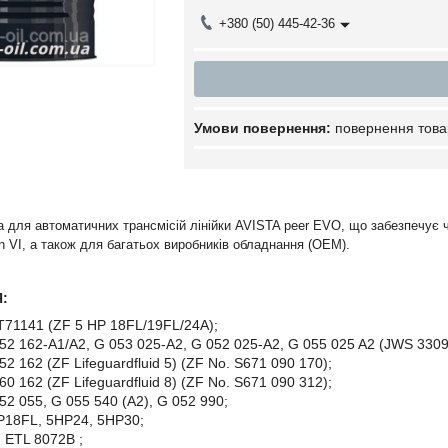
+380 (50) 445-42-36
повернення това
а для автоматичних трансмісій лінійки AVISTA peer EVO, що забезпечує ч
n VI, а також для багатьох виробників обладнання (ОЕМ).
:
T71141 (ZF 5 HP 18FL/19FL/24A);
52 162-A1/A2, G 053 025-A2, G 052 025-A2, G 055 025 A2 (JWS 3309
2 162 (ZF Lifeguardfluid 5) (ZF No. S671 090 170);
0 162 (ZF Lifeguardfluid 8) (ZF No. S671 090 312);
52 055, G 055 540 (A2), G 052 990;
18FL, 5HP24, 5HP30;
 ETL 8072B ;