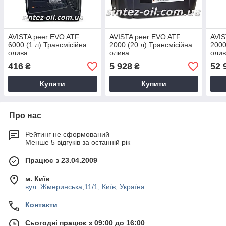
AVISTA peer EVO ATF
AVISTA peer EVO ATF
AVIS
6000 (1 л) Трансмісійна
2000 (20 л) Трансмісійна
2000
олива
олива
оли
416
5 928
52 
₴
₴
Купити
Купити
Про нас
Рейтинг не сформований
Менше 5 відгуків за останній рік
Працює з 23.04.2009
м. Київ
вул. Жмеринська,11/1, Київ, Україна
Контакти
Сьогодні працює з 09:00 до 16:00