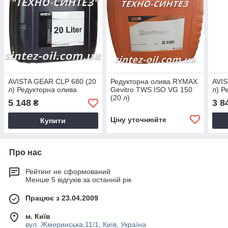
AVISTA GEAR CLP 680 (20
Редукторна олива RYMAX
AVIS
л) Редукторна олива
Gevitro TWS ISO VG 150
л) Р
(20 л)
5 148
3 8
₴
Ціну уточнюйте
Купити
Про нас
Рейтинг не сформований
Менше 5 відгуків за останній рік
Працює з 23.04.2009
м. Київ
вул. Жмеринська,11/1, Київ, Україна