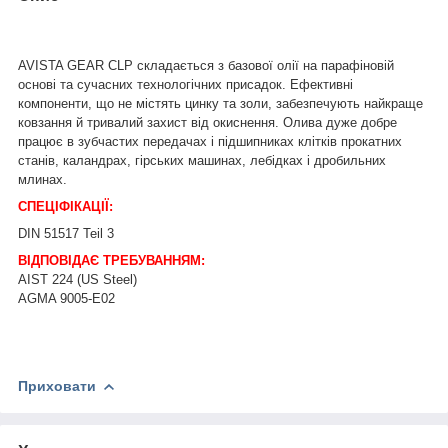
AVISTA GEAR CLP складається з базової олії на парафіновій
основі та сучасних технологічних присадок. Ефективні
компоненти, що не містять цинку та золи, забезпечують найкраще
ковзання й тривалий захист від окиснення. Олива дуже добре
працює в зубчастих передачах і підшипниках клітків прокатних
станів, каландрах, гірських машинах, лебідках і дробильних
млинах.
СПЕЦІФІКАЦІЇ:
DIN 51517 Teil 3
ВІДПОВІДАЄ ТРЕБУВАННЯМ:
AIST 224 (US Steel)
AGMA 9005-E02
Приховати